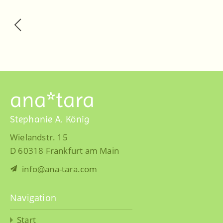
ana*tara
Stephanie A. König
Wielandstr. 15
D 60318 Frankfurt am Main
info@ana-tara.com
Navigation
Start