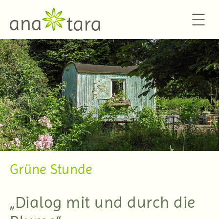
ana*tara
Stephanie A. König
Grüne Stunde
„Dialog mit und durch die